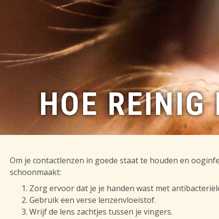
HOE REINIG
Om je contactlenzen in goede staat te houden en ooginfec
schoonmaakt:
Zorg ervoor dat je je handen wast met antibacteriël
Gebruik een verse lenzenvloeistof.
Wrijf de lens zachtjes tussen je vingers.